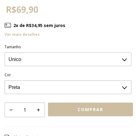
R$69,90
2
x de
R$34,95
sem juros
Ver mais detalhes
Tamanho
Cor
Entregas para o CEP:
ALTERAR CEP