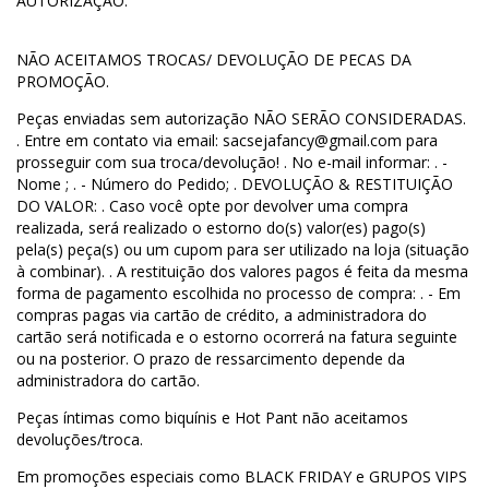
AUTORIZAÇÃO.
NÃO ACEITAMOS TROCAS/ DEVOLUÇÃO DE PECAS DA
PROMOÇÃO.
Peças enviadas sem autorização NÃO SERÃO CONSIDERADAS.
. Entre em contato via email:
sacsejafancy@gmail.com
para
prosseguir com sua troca/devolução! . No e-mail informar: . -
Nome ; . - Número do Pedido; . DEVOLUÇÃO & RESTITUIÇÃO
DO VALOR: . Caso você opte por devolver uma compra
realizada, será realizado o estorno do(s) valor(es) pago(s)
pela(s) peça(s) ou um cupom para ser utilizado na loja (situação
à combinar). . A restituição dos valores pagos é feita da mesma
forma de pagamento escolhida no processo de compra: . - Em
compras pagas via cartão de crédito, a administradora do
cartão será notificada e o estorno ocorrerá na fatura seguinte
ou na posterior. O prazo de ressarcimento depende da
administradora do cartão.
Peças íntimas como biquínis e Hot Pant não aceitamos
devoluções/troca.
Em promoções especiais como BLACK FRIDAY e GRUPOS VIPS