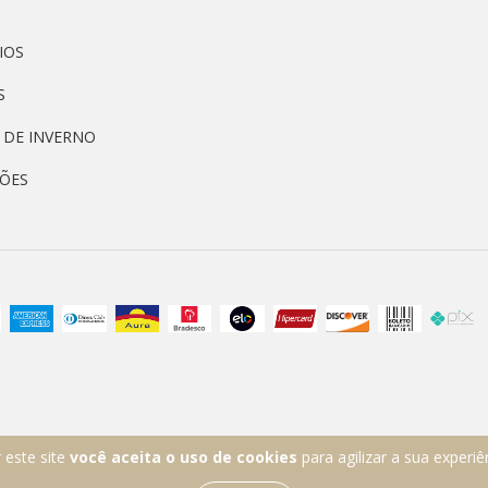
IOS
S
L DE INVERNO
ÕES
 este site
você aceita o uso de cookies
para agilizar a sua experi