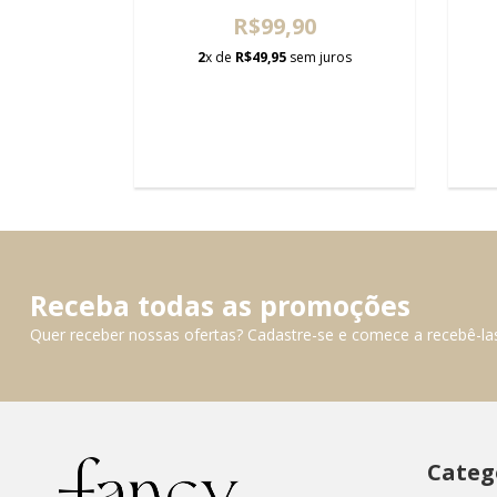
R$99,90
0
2
x de
R$49,95
sem juros
 juros
Receba todas as promoções
Quer receber nossas ofertas? Cadastre-se e comece a recebê-la
Categ