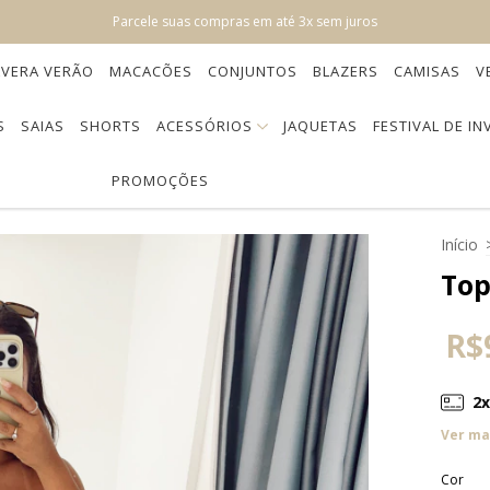
Parcele suas compras em até 3x sem juros
AVERA VERÃO
MACACÕES
CONJUNTOS
BLAZERS
CAMISAS
V
S
SAIAS
SHORTS
ACESSÓRIOS
JAQUETAS
FESTIVAL DE I
PROMOÇÕES
Início
Top
R$
2
Ver ma
Cor